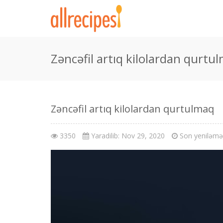
Zəncəfil artıq kilolardan qurtu
Zəncəfil artıq kilolardan qurtulmaq
3350
Yaradilib: Nov 29, 2020
Son yeniləmə