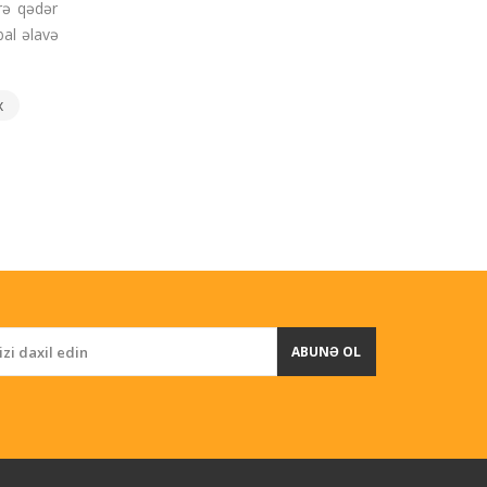
rə qədər
bal əlavə
x
ABUNƏ OL