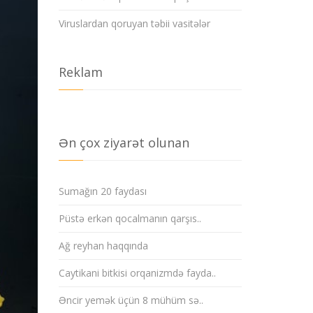
Viruslardan qoruyan təbii vasitələr
Reklam
Ən çox ziyarət olunan
Sumağın 20 faydası
Püstə erkən qocalmanın qarşıs..
Ağ reyhan haqqında
Caytikani bitkisi orqanizmdə fayda..
Əncir yemək üçün 8 mühüm sə..