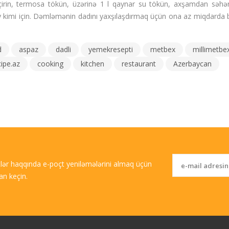
çirin, termosa tökün, üzərinə 1 l qaynar su tökün, axşamdan səhə
y kimi için. Dəmləmənin dadını yaxşılaşdırmaq üçün ona az miqdarda 
d
aspaz
dadli
yemekresepti
metbex
millimetbe
cipe.az
cooking
kitchen
restaurant
Azerbaycan
tlər haqqında e-poçt yeniləmələrini almaq üçün
an keçin.