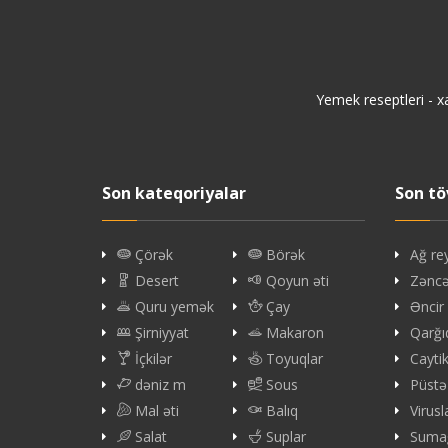
Yemek reseptleri - x
Son kateqoriyalar
Son tö
Çörək
Börək
Ağ re
Desert
Qoyun əti
Zəncəf
Quru yemək
Çay
Əncir
Şirniyyat
Makaron
Qarğı
İçkilər
Toyuqlar
Cayti
dəniz m
Sous
Püstə
Mal əti
Balıq
Virus
Salat
Suplar
Sumağ