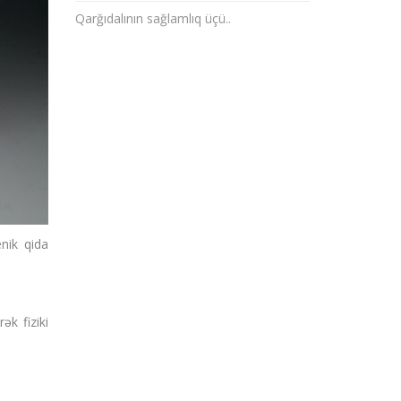
Qarğıdalının sağlamlıq üçü..
nik qida
ək fiziki