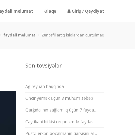
aydali melumat
Əlaqə
Giriş / Qeydiyat
faydali melumat
Zəncəfil artıq kilolardan qurtulmaq
Son tövsiyələr
Ağ reyhan haqqında
Əncir yemək üçün 8 mühüm səbəb
Qarğıdalının sağlamlıq üçün 7 fayda…
Caytikani bitkisi orqanizmdə faydas…
Püstə erkən qocalmanın qarşısını al…