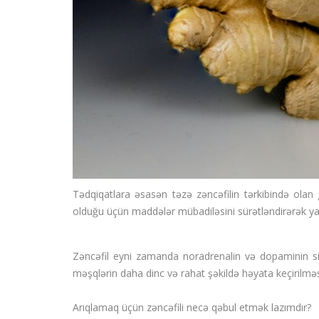
Tədqiqatlara əsasən təzə zəncəfilin tərkibində olan
olduğu üçün maddələr mübadiləsini sürətləndirərək y
Zəncəfil eyni zamanda noradrenalin və dopaminin sinte
məşqlərin daha dinc və rahat şəkildə həyata keçirilmə
Arıqlamaq üçün zəncəfili necə qəbul etmək lazımdır?