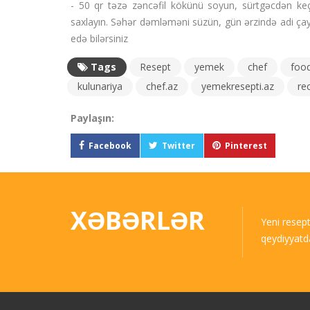
- 50 qr təzə zəncəfil kökünü soyun, sürtgəcdən ke
saxlayın. Səhər dəmləməni süzün, gün ərzində adi ça
edə bilərsiniz
Tags
Resept
yemek
chef
foo
kulunariya
chef.az
yemekresepti.az
re
Paylaşın:
Facebook
Twitter
Pinterest
XƏBƏRLƏR
Yeni resep
qeydiyyatd