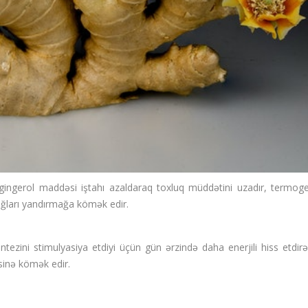
 gingerol maddəsi iştahı azaldaraq toxluq müddətini uzadır, termoge
ağları yandırmağa kömək edir.
zini stimulyasiya etdiyi üçün gün ərzində daha enerjili hiss etdirər
sinə kömək edir.