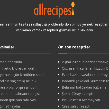
anımların ən tez-tez rastlaşdığı problemlərdən biri də yemek reseptler
yenilənən yemek reseptleri görmək üçün klik edin
vsiyələr
Ən son reseptlər
yhan haqqında
Vişnəli piroqun hazirlanmasi-
il artıq kilolardan qurt…
Çox asan hazirlanan ləzzətli 
 yemək üçün 8 mühüm səbəb
Evdə hazir lavaşdan-su börəyi
dalının sağlamlıq üçün 7 …
Badamli,şokoladlı xurmanın r
kani bitkisi orqanizmdə f…
Belamur baliğindan buğlama
 erkən qocalmanın qarşısı…
Şəkər Çörəyi resepti
lardan qoruyan təbii vasi…
Pip Dolması Azerbaycan
ın 20 faydası
Gilas salati resepti