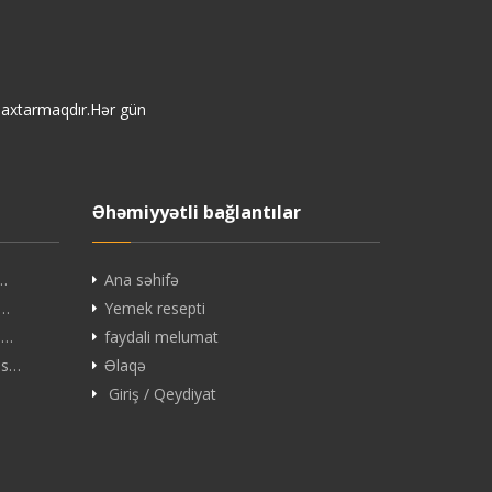
i axtarmaqdır.Hər gün
Əhəmiyyətli bağlantılar
ç…
Ana səhifə
B…
Yemek resepti
 …
faydali melumat
es…
Əlaqə
Giriş / Qeydiyat