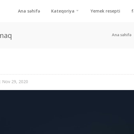
Ana səhifə
Kateqoriya
Yemek resepti
f
lmaq
Ana səhifə
: Nov 29, 2020